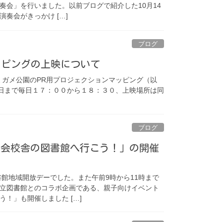
奏会」を行いました。以前ブログで紹介した10月14
奏会がきっかけ […]
ブログ
ッピングの上映について
ミガメ公園のPR用プロジェクションマッピング（以
7日まで毎日１７：００から１８：３０、上映場所は同
ブログ
「度会校舎の図書館へ行こう！」の開催
書館地域開放デーでした。また午前9時から11時まで
立図書館とのコラボ企画である、親子向けイベント
！」も開催しました […]