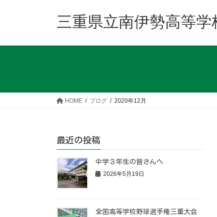
コ
ナ
ン
ビ
三重県立南伊勢高等学
テ
ゲ
ン
ー
ツ
シ
へ
ョ
ス
ン
キ
に
ッ
移
HOME
ブログ
2020年12月
プ
動
最近の投稿
中学３年生の皆さんへ
2026年5月19日
全国高等学校野球選手権三重大会