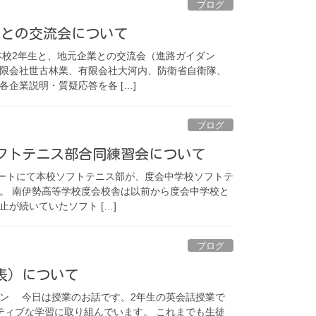
ブログ
業との交流会について
本校2年生と、地元企業との交流会（進路ガイダン
限会社世古林業、有限会社大河内、防衛省自衛隊、
企業説明・質疑応答を各 […]
ブログ
ソフトテニス部合同練習会について
コートにて本校ソフトテニス部が、度会中学校ソフトテ
。 南伊勢高等学校度会校舎は以前から度会中学校と
が続いていたソフト […]
ブログ
発表）について
ン 今日は授業のお話です。2年生の英会話授業で
ティブな学習に取り組んでいます。 これまでも生徒