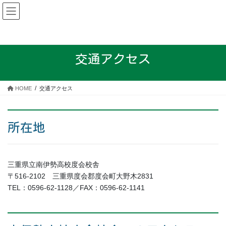
コ
ナ
三重県立南伊勢高等学校度会校
ン
ビ
舎
テ
ゲ
ン
ー
ツ
シ
交通アクセス
へ
ョ
ス
ン
キ
に
HOME
交通アクセス
ッ
移
プ
動
所在地
三重県立南伊勢高校度会校舎
〒516-2102 三重県度会郡度会町大野木2831
TEL：0596-62-1128／FAX：0596-62-1141