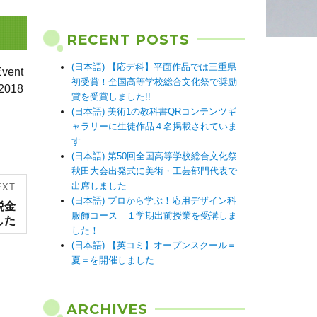
RECENT POSTS
(日本語) 【応デ科】平面作品では三重県
ent
初受賞！全国高等学校総合文化祭で奨励
2018
賞を受賞しました!!
(日本語) 美術1の教科書QRコンテンツギ
ャラリーに生徒作品４名掲載されていま
す
(日本語) 第50回全国高等学校総合文化祭
秋田大会出発式に美術・工芸部門代表で
出席しました
EXT
(日本語) プロから学ぶ！応用デザイン科
税金
服飾コース １学期出前授業を受講しま
した
した！
(日本語) 【英コミ】オープンスクール＝
夏＝を開催しました
ARCHIVES