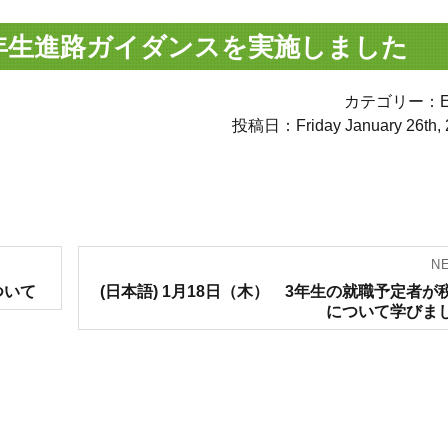
 2年生進路ガイダンスを実施しました
カテゴリー：Ev
投稿日：Friday January 26th, 
N
Next
ついて
(日本語) 1月18日（木） 3年生の就職予定者が
post:
について学びま