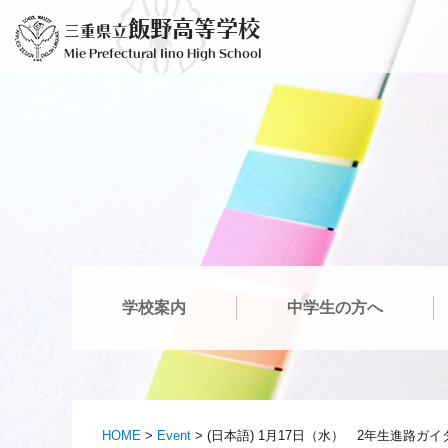
Skip
飯野高等学校
三重県立
to
Mie Prefectural Iino High School
content
学校案内
中学生の方へ
HOME
>
Event
>
(日本語) 1月17日（水） 2年生進路ガ