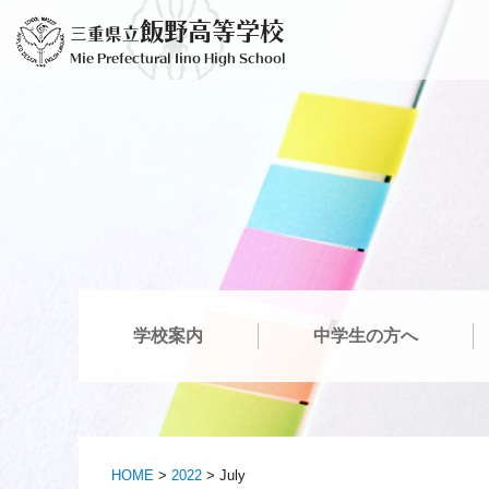
Skip
飯野高等学校
三重県立
to
Mie Prefectural Iino High School
content
学校案内
中学生の方へ
HOME
>
2022
>
July