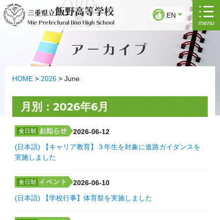
Skip
飯野高等学校
三重県立
to
EN
menu
Mie Prefectural Iino High School
content
アーカイブ
HOME
>
2026
>
June
月別：2026年6月
2026-06-12
(日本語) 【キャリア教育】３年生を対象に進路ガイダンスを
実施しました
2026-06-10
(日本語) 【学校行事】体育祭を実施しました