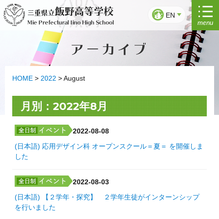
Skip
飯野高等学校
三重県立
to
EN
menu
Mie Prefectural Iino High School
content
アーカイブ
HOME
>
2022
>
August
月別：2022年8月
2022-08-08
(日本語) 応用デザイン科 オープンスクール＝夏＝ を開催しま
した
2022-08-03
(日本語) 【２学年・探究】 ２学年生徒がインターンシップ
を行いました