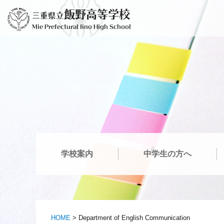
Skip
飯野高等学校
三重県立
to
Mie Prefectural Iino High School
content
学校案内
中学生の方へ
HOME
>
Department of English Communication