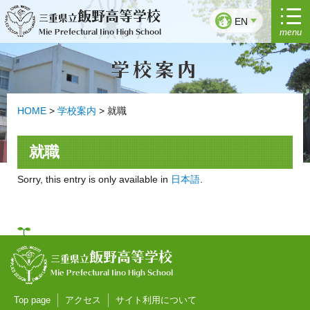
Skip
飯野高等学校
三重県立
to
EN
menu
Mie Prefectural Iino High School
content
学校案内
HOME
>
学校案内
>
就職
就職
Sorry, this entry is only available in
日本語
.
飯野高等学校
三重県立
Mie Prefectural Iino High School
Top page
アクセス
サイト利用について