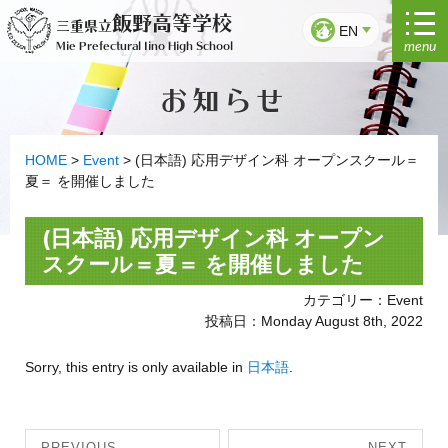
Skip
飯野高等学校
三重県立
to
EN
menu
Mie Prefectural Iino High School
content
お知らせ
HOME
>
Event
>
(日本語) 応用デザイン科 オープンスクール＝
夏＝ を開催しました
(日本語) 応用デザイン科 オープン
スクール＝夏＝ を開催しました
カテゴリー：Event
投稿日：Monday August 8th, 2022
Sorry, this entry is only available in
日本語
.
Post
PREVIOUS
NEXT