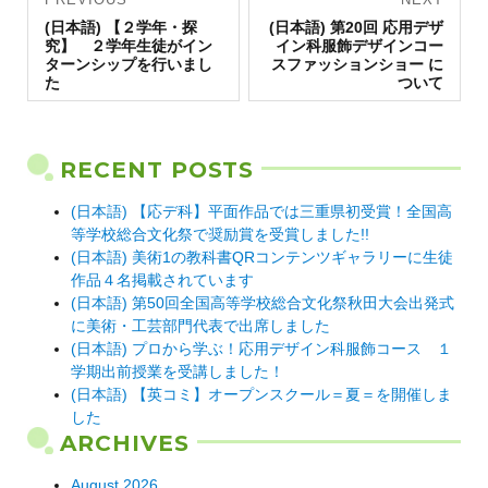
Previous
navigation
Next
(日本語) 【２学年・探
(日本語) 第20回 応用デザ
post:
post:
究】 ２学年生徒がイン
イン科服飾デザインコー
ターンシップを行いまし
スファッションショー に
た
ついて
RECENT POSTS
(日本語) 【応デ科】平面作品では三重県初受賞！全国高
等学校総合文化祭で奨励賞を受賞しました!!
(日本語) 美術1の教科書QRコンテンツギャラリーに生徒
作品４名掲載されています
(日本語) 第50回全国高等学校総合文化祭秋田大会出発式
に美術・工芸部門代表で出席しました
(日本語) プロから学ぶ！応用デザイン科服飾コース １
学期出前授業を受講しました！
(日本語) 【英コミ】オープンスクール＝夏＝を開催しま
した
ARCHIVES
August 2026