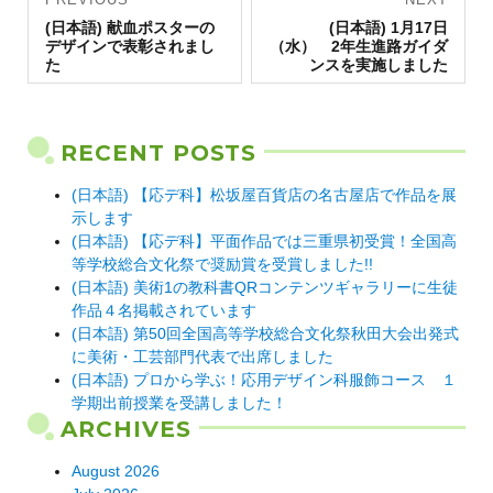
Previous
navigation
Next
(日本語) 献血ポスターの
(日本語) 1月17日
post:
post:
デザインで表彰されまし
（水） 2年生進路ガイダ
た
ンスを実施しました
RECENT POSTS
(日本語) 【応デ科】松坂屋百貨店の名古屋店で作品を展
示します
(日本語) 【応デ科】平面作品では三重県初受賞！全国高
等学校総合文化祭で奨励賞を受賞しました!!
(日本語) 美術1の教科書QRコンテンツギャラリーに生徒
作品４名掲載されています
(日本語) 第50回全国高等学校総合文化祭秋田大会出発式
に美術・工芸部門代表で出席しました
(日本語) プロから学ぶ！応用デザイン科服飾コース １
学期出前授業を受講しました！
ARCHIVES
August 2026