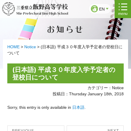
Skip
飯野高等学校
三重県立
to
EN
menu
Mie Prefectural Iino High School
content
お知らせ
HOME
>
Notice
>
(日本語) 平成３０年度入学予定者の登校日に
ついて
(日本語) 平成３０年度入学予定者の
登校日について
カテゴリー：Notice
投稿日：Thursday January 18th, 2018
Sorry, this entry is only available in
日本語
.
Post
PREVIOUS
NEXT