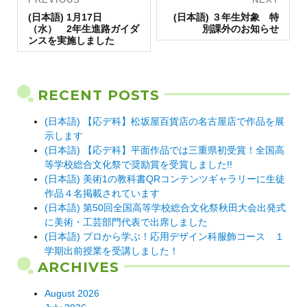
Previous
navigation
Next
(日本語) 1月17日
(日本語) ３年生対象 特
post:
post:
（水） 2年生進路ガイダ
別課外のお知らせ
ンスを実施しました
RECENT POSTS
(日本語) 【応デ科】松坂屋百貨店の名古屋店で作品を展
示します
(日本語) 【応デ科】平面作品では三重県初受賞！全国高
等学校総合文化祭で奨励賞を受賞しました!!
(日本語) 美術1の教科書QRコンテンツギャラリーに生徒
作品４名掲載されています
(日本語) 第50回全国高等学校総合文化祭秋田大会出発式
に美術・工芸部門代表で出席しました
(日本語) プロから学ぶ！応用デザイン科服飾コース １
学期出前授業を受講しました！
ARCHIVES
August 2026