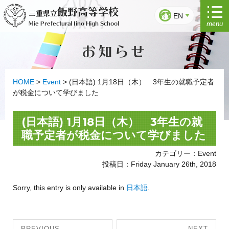
Skip
飯野高等学校
三重県立
to
EN
menu
Mie Prefectural Iino High School
content
お知らせ
HOME
>
Event
>
(日本語) 1月18日（木） 3年生の就職予定者
が税金について学びました
(日本語) 1月18日（木） 3年生の就
職予定者が税金について学びました
カテゴリー：Event
投稿日：Friday January 26th, 2018
Sorry, this entry is only available in
日本語
.
Post
PREVIOUS
NEXT