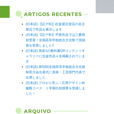
ARTIGOS RECENTES
(日本語) 【応デ科】松坂屋百貨店の名古
屋店で作品を展示します
(日本語) 【応デ科】平面作品では三重県
初受賞！全国高等学校総合文化祭で奨励
賞を受賞しました!!
(日本語) 美術1の教科書QRコンテンツギ
ャラリーに生徒作品４名掲載されていま
す
(日本語) 第50回全国高等学校総合文化祭
秋田大会出発式に美術・工芸部門代表で
出席しました
(日本語) プロから学ぶ！応用デザイン科
服飾コース １学期出前授業を受講しま
した！
ARQUIVO