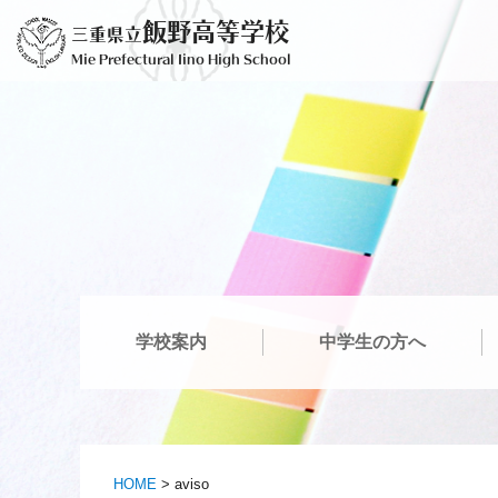
Saltar
飯野高等学校
三重県立
para
Mie Prefectural Iino High School
o
conteúdo
学校案内
中学生の方へ
HOME
>
aviso