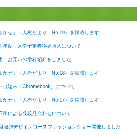
そよかぜ」（人権だより No.19）を掲載します
令和４年度 入学予定者物品購入について
１年生 お互いの学科紹介をしました
そよかぜ」（人権だより No.18）を掲載します
一台端末（Chromebook）について
そよかぜ」（人権だより No.17）を掲載します
体調不良による登校見合わせについて
第19回服飾デザインコースファッションショー開催しました