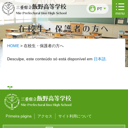
Saltar
飯野高等学校
三重県立
para
PT
menu
Mie Prefectural Iino High School
o
conteúdo
在校生・保護者の方へ
HOME
>
在校生・保護者の方へ
Desculpe, este conteúdo só está disponível em
日本語
.
飯野高等学校
三重県立
Mie Prefectural Iino High School
Primeira página
アクセス
サイト利用について