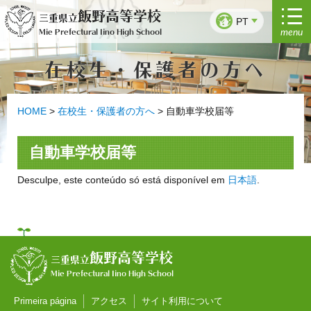
Saltar
飯野高等学校
三重県立
para
PT
menu
Mie Prefectural Iino High School
o
conteúdo
在校生・保護者の方へ
HOME
>
在校生・保護者の方へ
>
自動車学校届等
自動車学校届等
Desculpe, este conteúdo só está disponível em
日本語
.
飯野高等学校
三重県立
Mie Prefectural Iino High School
Primeira página
アクセス
サイト利用について