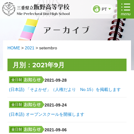
Saltar
飯野高等学校
三重県立
para
PT
menu
Mie Prefectural Iino High School
o
conteúdo
アーカイブ
HOME
>
2021
>
setembro
月別：2021年9月
2021-09-28
(日本語) 「そよかぜ」（人権だより No.15）を掲載します
2021-09-24
(日本語) オープンスクールを開催します
2021-09-06