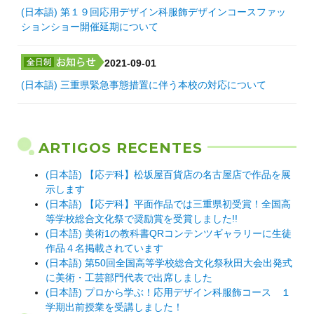
(日本語) 第１９回応用デザイン科服飾デザインコースファッ
ションショー開催延期について
2021-09-01
(日本語) 三重県緊急事態措置に伴う本校の対応について
ARTIGOS RECENTES
(日本語) 【応デ科】松坂屋百貨店の名古屋店で作品を展
示します
(日本語) 【応デ科】平面作品では三重県初受賞！全国高
等学校総合文化祭で奨励賞を受賞しました!!
(日本語) 美術1の教科書QRコンテンツギャラリーに生徒
作品４名掲載されています
(日本語) 第50回全国高等学校総合文化祭秋田大会出発式
に美術・工芸部門代表で出席しました
(日本語) プロから学ぶ！応用デザイン科服飾コース １
学期出前授業を受講しました！