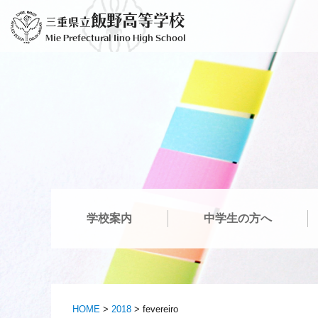
Saltar
飯野高等学校
三重県立
para
Mie Prefectural Iino High School
o
conteúdo
学校案内
中学生の方へ
HOME
>
2018
>
fevereiro