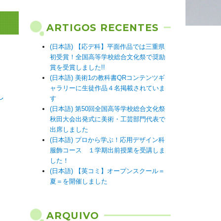
ARTIGOS RECENTES
(日本語) 【応デ科】平面作品では三重県
初受賞！全国高等学校総合文化祭で奨励
賞を受賞しました!!
(日本語) 美術1の教科書QRコンテンツギ
ャラリーに生徒作品４名掲載されていま
し
す
(日本語) 第50回全国高等学校総合文化祭
秋田大会出発式に美術・工芸部門代表で
出席しました
(日本語) プロから学ぶ！応用デザイン科
服飾コース １学期出前授業を受講しま
した！
(日本語) 【英コミ】オープンスクール＝
夏＝を開催しました
ARQUIVO