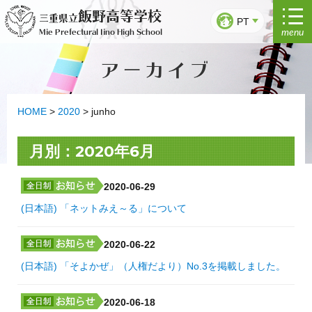
Saltar
飯野高等学校
三重県立
para
PT
menu
Mie Prefectural Iino High School
o
conteúdo
アーカイブ
HOME
>
2020
>
junho
月別：2020年6月
2020-06-29
(日本語) 「ネットみえ～る」について
2020-06-22
(日本語) 「そよかぜ」（人権だより）No.3を掲載しました。
2020-06-18