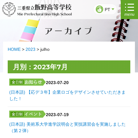
Saltar
飯野高等学校
三重県立
para
PT
menu
Mie Prefectural Iino High School
o
conteúdo
アーカイブ
HOME
>
2023
>
julho
月別：2023年7月
2023-07-20
(日本語) 【応デ３年】企業ロゴをデザインさせていただきま
した！
2023-07-19
(日本語) 美術系大学進学説明会と実技講習会を実施しました
（第２弾）