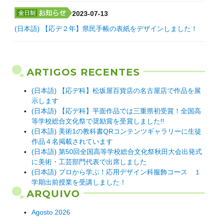
2023-07-13
(日本語) 【応デ２年】県民手帳の表紙をデザインしました！
ARTIGOS RECENTES
(日本語) 【応デ科】松坂屋百貨店の名古屋店で作品を展
示します
(日本語) 【応デ科】平面作品では三重県初受賞！全国高
等学校総合文化祭で奨励賞を受賞しました!!
(日本語) 美術1の教科書QRコンテンツギャラリーに生徒
作品４名掲載されています
(日本語) 第50回全国高等学校総合文化祭秋田大会出発式
に美術・工芸部門代表で出席しました
(日本語) プロから学ぶ！応用デザイン科服飾コース １
学期出前授業を受講しました！
ARQUIVO
Agosto 2026