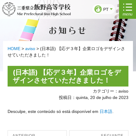
Saltar
飯野高等学校
三重県立
para
PT
menu
Mie Prefectural Iino High School
o
conteúdo
お知らせ
HOME
>
aviso
>
(日本語) 【応デ３年】企業ロゴをデザインさ
せていただきました！
(日本語) 【応デ３年】企業ロゴをデ
ザインさせていただきました！
カテゴリー：aviso
投稿日：quinta, 20 de julho de 2023
Desculpe, este conteúdo só está disponível em
日本語
.
Navegação
ANTERIOR
SEGUINTE