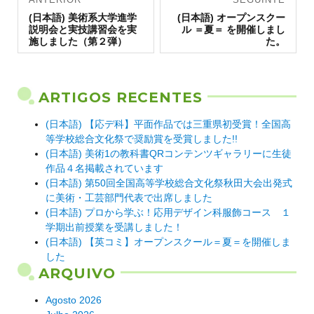
Artigo
de artigos
Artigo
(日本語) 美術系大学進学
(日本語) オープンスクー
anterior:
seguinte:
説明会と実技講習会を実
ル ＝夏＝ を開催しまし
施しました（第２弾）
た。
ARTIGOS RECENTES
(日本語) 【応デ科】平面作品では三重県初受賞！全国高
等学校総合文化祭で奨励賞を受賞しました!!
(日本語) 美術1の教科書QRコンテンツギャラリーに生徒
作品４名掲載されています
(日本語) 第50回全国高等学校総合文化祭秋田大会出発式
に美術・工芸部門代表で出席しました
(日本語) プロから学ぶ！応用デザイン科服飾コース １
学期出前授業を受講しました！
(日本語) 【英コミ】オープンスクール＝夏＝を開催しま
した
ARQUIVO
Agosto 2026