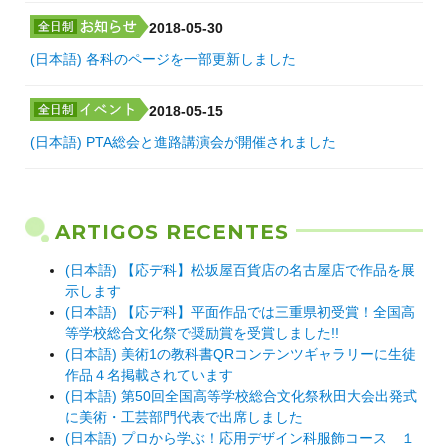
2018-05-30
(日本語) 各科のページを一部更新しました
2018-05-15
(日本語) PTA総会と進路講演会が開催されました
ARTIGOS RECENTES
(日本語) 【応デ科】松坂屋百貨店の名古屋店で作品を展
示します
(日本語) 【応デ科】平面作品では三重県初受賞！全国高
等学校総合文化祭で奨励賞を受賞しました!!
(日本語) 美術1の教科書QRコンテンツギャラリーに生徒
作品４名掲載されています
(日本語) 第50回全国高等学校総合文化祭秋田大会出発式
に美術・工芸部門代表で出席しました
(日本語) プロから学ぶ！応用デザイン科服飾コース １