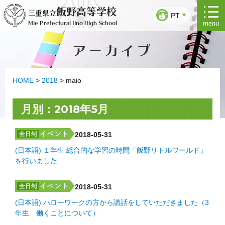
Saltar
飯野高等学校
三重県立
para
PT
menu
Mie Prefectural Iino High School
o
conteúdo
アーカイブ
HOME
>
2018
>
maio
月別：2018年5月
2018-05-31
(日本語) １年生 総合的な学習の時間「飯野リトルワールド」
を行いました
2018-05-31
(日本語) ハローワークの方から講話をしていただきました（3
年生 働くことについて）