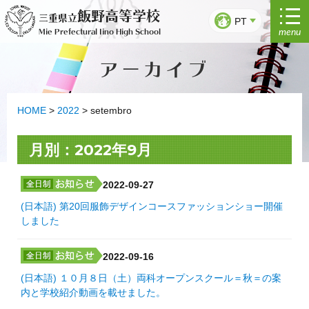
Saltar
飯野高等学校
三重県立
para
PT
menu
Mie Prefectural Iino High School
o
conteúdo
アーカイブ
HOME
>
2022
>
setembro
月別：2022年9月
2022-09-27
(日本語) 第20回服飾デザインコースファッションショー開催
しました
2022-09-16
(日本語) １０月８日（土）両科オープンスクール＝秋＝の案
内と学校紹介動画を載せました。