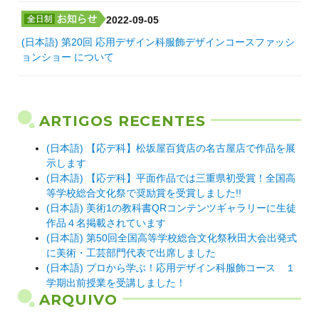
2022-09-05
(日本語) 第20回 応用デザイン科服飾デザインコースファッシ
ョンショー について
ARTIGOS RECENTES
(日本語) 【応デ科】松坂屋百貨店の名古屋店で作品を展
示します
(日本語) 【応デ科】平面作品では三重県初受賞！全国高
等学校総合文化祭で奨励賞を受賞しました!!
(日本語) 美術1の教科書QRコンテンツギャラリーに生徒
作品４名掲載されています
(日本語) 第50回全国高等学校総合文化祭秋田大会出発式
に美術・工芸部門代表で出席しました
(日本語) プロから学ぶ！応用デザイン科服飾コース １
学期出前授業を受講しました！
ARQUIVO