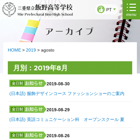
Saltar
飯野高等学校
三重県立
para
PT
menu
Mie Prefectural Iino High School
o
conteúdo
アーカイブ
HOME
>
2019
>
agosto
月別：2019年8月
2019-08-30
(日本語) 服飾デザインコース ファッションショーのご案内
2019-08-29
(日本語) 英語コミュニケーション科 オープンスクール 夏
2019-08-26