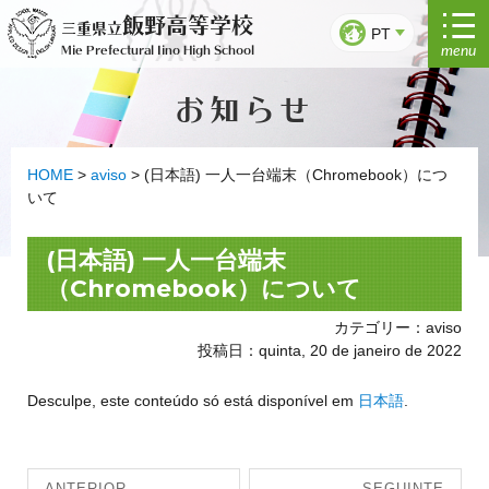
Saltar
飯野高等学校
三重県立
para
PT
menu
Mie Prefectural Iino High School
o
conteúdo
お知らせ
HOME
>
aviso
>
(日本語) 一人一台端末（Chromebook）につ
いて
(日本語) 一人一台端末
（Chromebook）について
カテゴリー：aviso
投稿日：quinta, 20 de janeiro de 2022
Desculpe, este conteúdo só está disponível em
日本語
.
Navegação
ANTERIOR
SEGUINTE