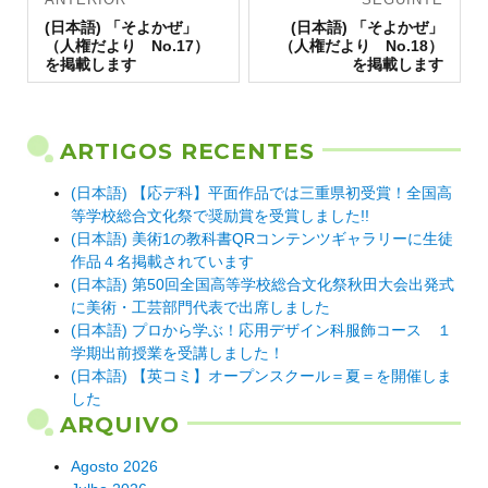
Artigo
de artigos
Artigo
(日本語) 「そよかぜ」
(日本語) 「そよかぜ」
anterior:
seguinte:
（人権だより No.17）
（人権だより No.18）
を掲載します
を掲載します
ARTIGOS RECENTES
(日本語) 【応デ科】平面作品では三重県初受賞！全国高
等学校総合文化祭で奨励賞を受賞しました!!
(日本語) 美術1の教科書QRコンテンツギャラリーに生徒
作品４名掲載されています
(日本語) 第50回全国高等学校総合文化祭秋田大会出発式
に美術・工芸部門代表で出席しました
(日本語) プロから学ぶ！応用デザイン科服飾コース １
学期出前授業を受講しました！
(日本語) 【英コミ】オープンスクール＝夏＝を開催しま
した
ARQUIVO
Agosto 2026