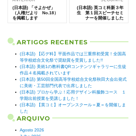
Artigo
de artigos
Artigo
(日本語) 「そよかぜ」
(日本語) 英コミ科新３年
anterior:
seguinte:
（人権だより No.18）
生 第１回スピーチセミ
を掲載します
ナーを開催しました
ARTIGOS RECENTES
(日本語) 【応デ科】平面作品では三重県初受賞！全国高
等学校総合文化祭で奨励賞を受賞しました!!
(日本語) 美術1の教科書QRコンテンツギャラリーに生徒
作品４名掲載されています
(日本語) 第50回全国高等学校総合文化祭秋田大会出発式
に美術・工芸部門代表で出席しました
(日本語) プロから学ぶ！応用デザイン科服飾コース １
学期出前授業を受講しました！
(日本語) 【英コミ】オープンスクール＝夏＝を開催しま
した
ARQUIVO
Agosto 2026