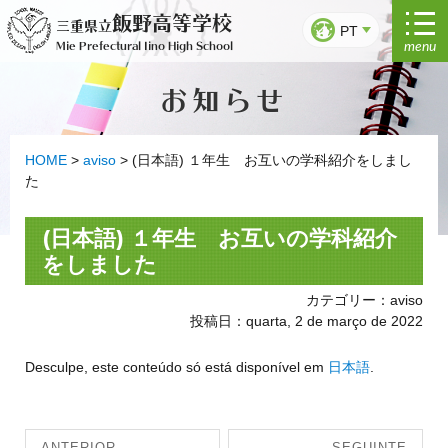
Saltar
飯野高等学校
三重県立
para
PT
menu
Mie Prefectural Iino High School
o
conteúdo
お知らせ
HOME
>
aviso
>
(日本語) １年生 お互いの学科紹介をしまし
た
(日本語) １年生 お互いの学科紹介
をしました
カテゴリー：aviso
投稿日：quarta, 2 de março de 2022
Desculpe, este conteúdo só está disponível em
日本語
.
Navegação
ANTERIOR
SEGUINTE