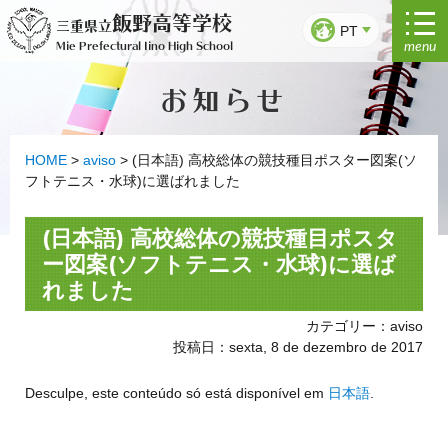
Saltar
飯野高等学校
三重県立
para
PT
menu
Mie Prefectural Iino High School
o
conteúdo
お知らせ
HOME
>
aviso
>
(日本語) 高校総体の競技種目ポスター図案(ソ
フトテニス・水球)に選ばれました
(日本語) 高校総体の競技種目ポスタ
ー図案(ソフトテニス・水球)に選ば
れました
カテゴリー：aviso
投稿日：sexta, 8 de dezembro de 2017
Desculpe, este conteúdo só está disponível em
日本語
.