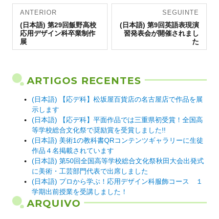
Navegação
ANTERIOR
SEGUINTE
Artigo
de artigos
Artigo
(日本語) 第29回飯野高校
(日本語) 第9回英語表現演
anterior:
seguinte:
応用デザイン科卒業制作
習発表会が開催されまし
展
た
ARTIGOS RECENTES
(日本語) 【応デ科】松坂屋百貨店の名古屋店で作品を展
示します
(日本語) 【応デ科】平面作品では三重県初受賞！全国高
等学校総合文化祭で奨励賞を受賞しました!!
(日本語) 美術1の教科書QRコンテンツギャラリーに生徒
作品４名掲載されています
(日本語) 第50回全国高等学校総合文化祭秋田大会出発式
に美術・工芸部門代表で出席しました
(日本語) プロから学ぶ！応用デザイン科服飾コース １
学期出前授業を受講しました！
ARQUIVO