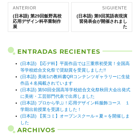
Navegación
ANTERIOR
SIGUIENTE
Entrada
de
Entrada
(日本語) 第29回飯野高校
(日本語) 第9回英語表現演
anterior:
siguiente:
応用デザイン科卒業制作
習発表会が開催されまし
entradas
展
た
ENTRADAS RECIENTES
(日本語) 【応デ科】平面作品では三重県初受賞！全国高
等学校総合文化祭で奨励賞を受賞しました!!
(日本語) 美術1の教科書QRコンテンツギャラリーに生徒
作品４名掲載されています
(日本語) 第50回全国高等学校総合文化祭秋田大会出発式
に美術・工芸部門代表で出席しました
(日本語) プロから学ぶ！応用デザイン科服飾コース １
学期出前授業を受講しました！
(日本語) 【英コミ】オープンスクール＝夏＝を開催しま
した
ARCHIVOS