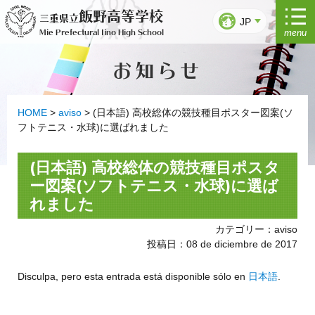
Ir
飯野高等学校
三重県立
al
JP
menu
Mie Prefectural Iino High School
contenido
お知らせ
HOME
>
aviso
>
(日本語) 高校総体の競技種目ポスター図案(ソ
フトテニス・水球)に選ばれました
(日本語) 高校総体の競技種目ポスタ
ー図案(ソフトテニス・水球)に選ば
れました
カテゴリー：aviso
投稿日：08 de diciembre de 2017
Disculpa, pero esta entrada está disponible sólo en
日本語
.