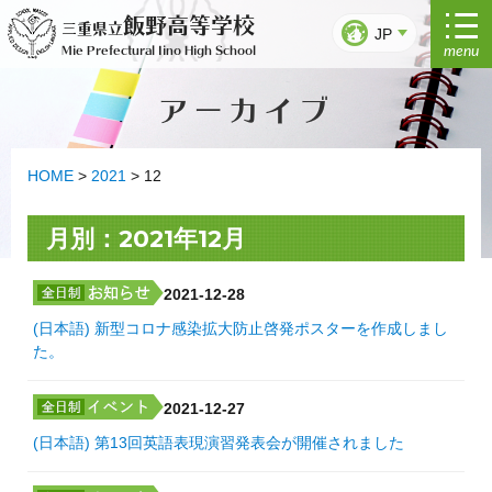
Ir
飯野高等学校
三重県立
al
JP
menu
Mie Prefectural Iino High School
contenido
アーカイブ
HOME
>
2021
>
12
月別：2021年12月
2021-12-28
(日本語) 新型コロナ感染拡大防止啓発ポスターを作成しまし
た。
2021-12-27
(日本語) 第13回英語表現演習発表会が開催されました