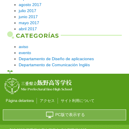
agosto 2017
julio 2017
junio 2017
mayo 2017
abril 2017
CATEGORÍAS
aviso
evento
Departamento de Diseño de aplicaciones
Departamento de Comunicación Inglés
飯野高等学校
三重県立
Mie Prefectural Iino High School
Página delantera
アクセス
サイト利用について
PC版で表示する