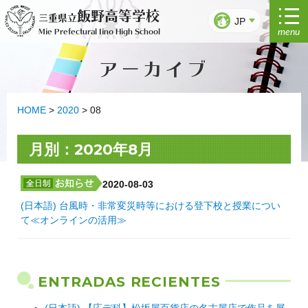
Ir
飯野高等学校
三重県立
al
JP
menu
Mie Prefectural Iino High School
contenido
アーカイブ
HOME
>
2020
>
08
月別：2020年8月
2020-08-03
(日本語) 台風時・非常変災時等における登下校と授業につい
て≪オンラインの活用≫
ENTRADAS RECIENTES