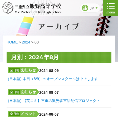
Ir
飯野高等学校
三重県立
al
JP
menu
Mie Prefectural Iino High School
contenido
アーカイブ
HOME
>
2024
>
08
月別：2024年8月
2024-08-09
(日本語) 本日（8/9）のオープンスクールは中止します
2024-08-07
(日本語) 【英コミ】三重の観光多言語配信プロジェクト
2024-08-07