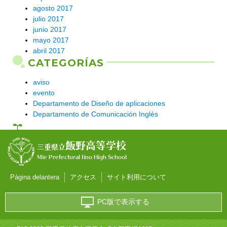
agosto 2017
julio 2017
junio 2017
mayo 2017
abril 2017
CATEGORÍAS
aviso
evento
Departamento de Diseño de aplicaciones
Departamento de Comunicación Inglés
飯野高等学校
三重県立
Mie Prefectural Iino High School
Página delantera
アクセス
サイト利用について
PC版で表示する