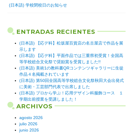
(日本語) 学校閉校日のお知らせ
ENTRADAS RECIENTES
(日本語) 【応デ科】松坂屋百貨店の名古屋店で作品を展
示します
(日本語) 【応デ科】平面作品では三重県初受賞！全国高
等学校総合文化祭で奨励賞を受賞しました!!
(日本語) 美術1の教科書QRコンテンツギャラリーに生徒
作品４名掲載されています
(日本語) 第50回全国高等学校総合文化祭秋田大会出発式
に美術・工芸部門代表で出席しました
(日本語) プロから学ぶ！応用デザイン科服飾コース １
学期出前授業を受講しました！
ARCHIVOS
agosto 2026
julio 2026
junio 2026