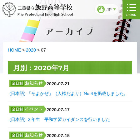
Ir
飯野高等学校
三重県立
al
JP
menu
Mie Prefectural Iino High School
contenido
アーカイブ
HOME
>
2020
>
07
月別：2020年7月
2020-07-21
(日本語) 「そよかぜ」（人権だより）No.4を掲載しました。
2020-07-17
(日本語) ２年生 平和学習ガイダンスを行いました
2020-07-15