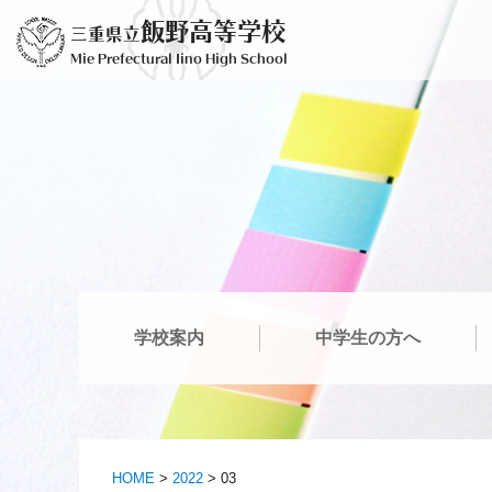
Ir
飯野高等学校
三重県立
al
Mie Prefectural Iino High School
contenido
学校案内
中学生の方へ
HOME
>
2022
>
03