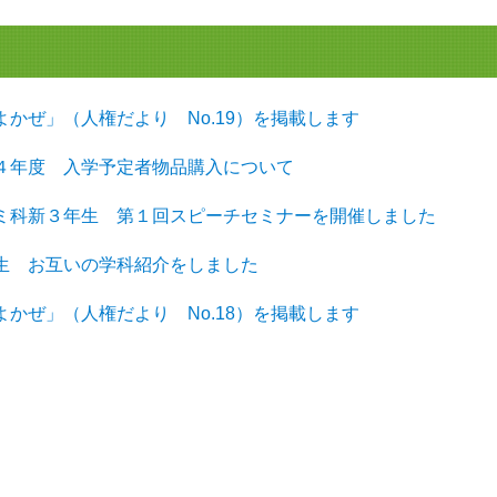
そよかぜ」（人権だより No.19）を掲載します
令和４年度 入学予定者物品購入について
英コミ科新３年生 第１回スピーチセミナーを開催しました
１年生 お互いの学科紹介をしました
そよかぜ」（人権だより No.18）を掲載します