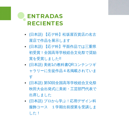
ENTRADAS
RECIENTES
(日本語) 【応デ科】松坂屋百貨店の名古
屋店で作品を展示します
(日本語) 【応デ科】平面作品では三重県
初受賞！全国高等学校総合文化祭で奨励
賞を受賞しました!!
(日本語) 美術1の教科書QRコンテンツギ
ャラリーに生徒作品４名掲載されていま
す
(日本語) 第50回全国高等学校総合文化祭
秋田大会出発式に美術・工芸部門代表で
出席しました
(日本語) プロから学ぶ！応用デザイン科
服飾コース １学期出前授業を受講しま
した！