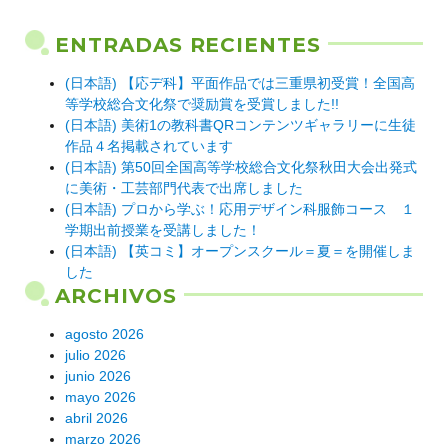
ENTRADAS RECIENTES
(日本語) 【応デ科】平面作品では三重県初受賞！全国高
等学校総合文化祭で奨励賞を受賞しました!!
(日本語) 美術1の教科書QRコンテンツギャラリーに生徒
作品４名掲載されています
(日本語) 第50回全国高等学校総合文化祭秋田大会出発式
に美術・工芸部門代表で出席しました
(日本語) プロから学ぶ！応用デザイン科服飾コース １
学期出前授業を受講しました！
(日本語) 【英コミ】オープンスクール＝夏＝を開催しま
した
ARCHIVOS
agosto 2026
julio 2026
junio 2026
mayo 2026
abril 2026
marzo 2026