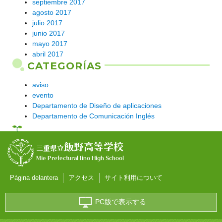
septiembre 2017
agosto 2017
julio 2017
junio 2017
mayo 2017
abril 2017
CATEGORÍAS
aviso
evento
Departamento de Diseño de aplicaciones
Departamento de Comunicación Inglés
飯野高等学校
三重県立
Mie Prefectural Iino High School
Página delantera
アクセス
サイト利用について
PC版で表示する