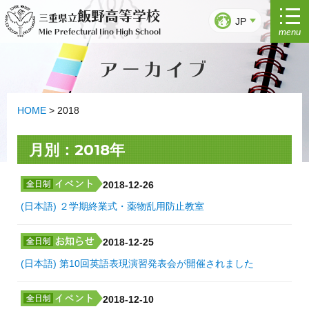
Ir
飯野高等学校
三重県立
al
JP
menu
Mie Prefectural Iino High School
contenido
アーカイブ
HOME
>
2018
月別：2018年
2018-12-26
(日本語) ２学期終業式・薬物乱用防止教室
2018-12-25
(日本語) 第10回英語表現演習発表会が開催されました
2018-12-10