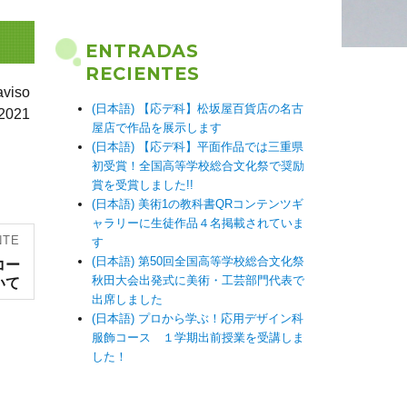
ENTRADAS
RECIENTES
iso
(日本語) 【応デ科】松坂屋百貨店の名古
2021
屋店で作品を展示します
(日本語) 【応デ科】平面作品では三重県
初受賞！全国高等学校総合文化祭で奨励
賞を受賞しました!!
(日本語) 美術1の教科書QRコンテンツギ
ャラリーに生徒作品４名掲載されていま
NTE
す
(日本語) 第50回全国高等学校総合文化祭
コー
秋田大会出発式に美術・工芸部門代表で
いて
出席しました
(日本語) プロから学ぶ！応用デザイン科
服飾コース １学期出前授業を受講しま
した！