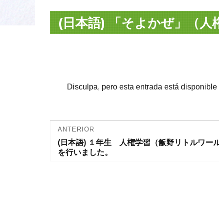
(日本語) 「そよかぜ」（人
Disculpa, pero esta entrada está disponible
Navegación
ANTERIOR
Entrada
(日本語) １年生 人権学習（飯野リトルワー
de entradas
anterior:
を行いました。