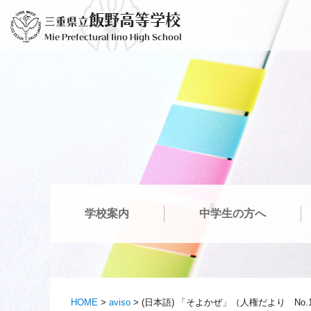
Ir
飯野高等学校
三重県立
al
Mie Prefectural Iino High School
contenido
学校案内
中学生の方へ
HOME
>
aviso
>
(日本語) 「そよかぜ」（人権だより No