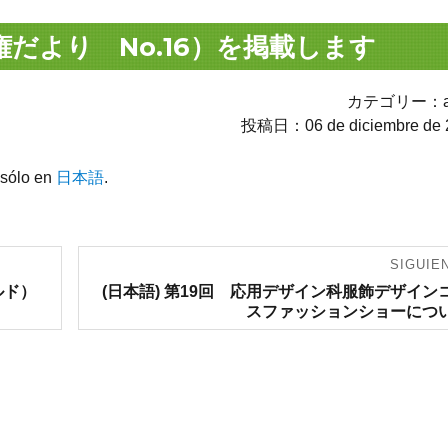
権だより No.16）を掲載します
カテゴリー：av
投稿日：06 de diciembre de 
 sólo en
日本語
.
SIGUIE
Entrada
ルド）
(日本語) 第19回 応用デザイン科服飾デザイン
siguiente:
スファッションショーにつ