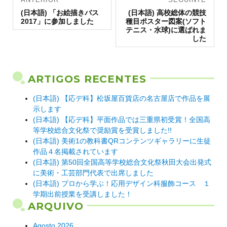
Artigo
de artigos
Artigo
(日本語) 「お絵描きバス
(日本語) 高校総体の競技
anterior:
seguinte:
2017」に参加しました
種目ポスター図案(ソフト
テニス・水球)に選ばれま
した
ARTIGOS RECENTES
(日本語) 【応デ科】松坂屋百貨店の名古屋店で作品を展
示します
(日本語) 【応デ科】平面作品では三重県初受賞！全国高
等学校総合文化祭で奨励賞を受賞しました!!
(日本語) 美術1の教科書QRコンテンツギャラリーに生徒
作品４名掲載されています
(日本語) 第50回全国高等学校総合文化祭秋田大会出発式
に美術・工芸部門代表で出席しました
(日本語) プロから学ぶ！応用デザイン科服飾コース １
学期出前授業を受講しました！
ARQUIVO
Agosto 2026