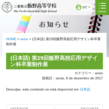
Saltar
飯野高等学校
三重県立
para
PT
menu
Mie Prefectural Iino High School
o
conteúdo
お知らせ
HOME
>
aviso
>
(日本語) 第29回飯野高校応用デザイン科卒業
制作展
(日本語) 第29回飯野高校応用デザイ
ン科卒業制作展
カテゴリー：aviso
投稿日：sexta, 8 de dezembro de 2017
Desculpe, este conteúdo só está disponível em
日本語
.
Navegação
ANTERIOR
SEGUINTE