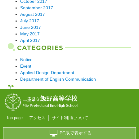
October 2017
September 2017
August 2017
July 2017
June 2017
May 2017
April 2017
CATEGORIES
Notice
Event
Applied Design Department
Department of English Communication
飯野高等学校
三重県立
Mie Prefectural Iino High School
Top page
アクセス
サイト利用について
PC版で表示する