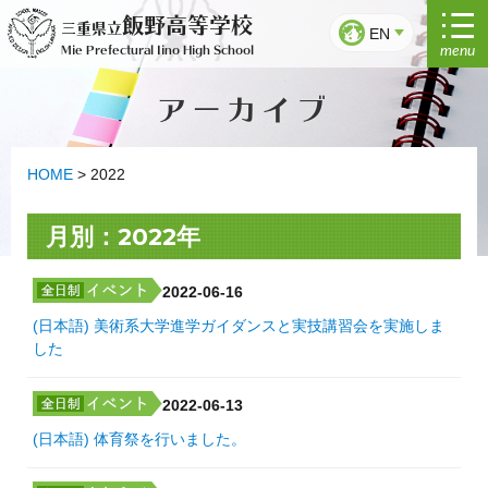
Skip
飯野高等学校
三重県立
to
EN
menu
Mie Prefectural Iino High School
content
アーカイブ
HOME
>
2022
月別：2022年
2022-06-16
(日本語) 美術系大学進学ガイダンスと実技講習会を実施しま
した
2022-06-13
(日本語) 体育祭を行いました。