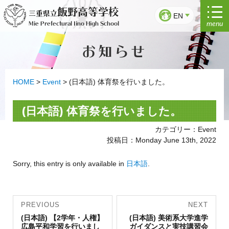
Skip
飯野高等学校
三重県立
to
EN
menu
Mie Prefectural Iino High School
content
お知らせ
HOME
>
Event
>
(日本語) 体育祭を行いました。
(日本語) 体育祭を行いました。
カテゴリー：Event
投稿日：Monday June 13th, 2022
Sorry, this entry is only available in
日本語
.
Post
PREVIOUS
NEXT
Previous
navigation
Next
(日本語) 【2学年・人権】
(日本語) 美術系大学進学
post:
post:
広島平和学習を行いまし
ガイダンスと実技講習会