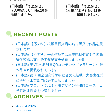
Previous
navigation
Next
(日本語) 「そよかぜ」
(日本語) 「そよかぜ」
post:
post:
（人権だより）No.10を
（人権だより）No.11を
掲載しました。
掲載しました。
RECENT POSTS
(日本語) 【応デ科】松坂屋百貨店の名古屋店で作品を展
示します
(日本語) 【応デ科】平面作品では三重県初受賞！全国高
等学校総合文化祭で奨励賞を受賞しました!!
(日本語) 美術1の教科書QRコンテンツギャラリーに生徒
作品４名掲載されています
(日本語) 第50回全国高等学校総合文化祭秋田大会出発式
に美術・工芸部門代表で出席しました
(日本語) プロから学ぶ！応用デザイン科服飾コース １
学期出前授業を受講しました！
ARCHIVES
August 2026