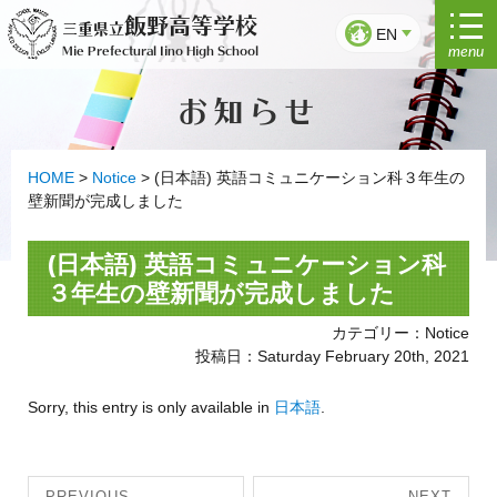
Skip
飯野高等学校
三重県立
to
EN
menu
Mie Prefectural Iino High School
content
お知らせ
HOME
>
Notice
>
(日本語) 英語コミュニケーション科３年生の
壁新聞が完成しました
(日本語) 英語コミュニケーション科
３年生の壁新聞が完成しました
カテゴリー：Notice
投稿日：Saturday February 20th, 2021
Sorry, this entry is only available in
日本語
.
Post
PREVIOUS
NEXT