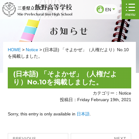
Skip
飯野高等学校
三重県立
to
EN
menu
Mie Prefectural Iino High School
content
お知らせ
HOME
>
Notice
>
(日本語) 「そよかぜ」（人権だより）No.10
を掲載しました。
(日本語) 「そよかぜ」（人権だよ
り）No.10を掲載しました。
カテゴリー：Notice
投稿日：Friday February 19th, 2021
Sorry, this entry is only available in
日本語
.
Post
PREVIOUS
NEXT