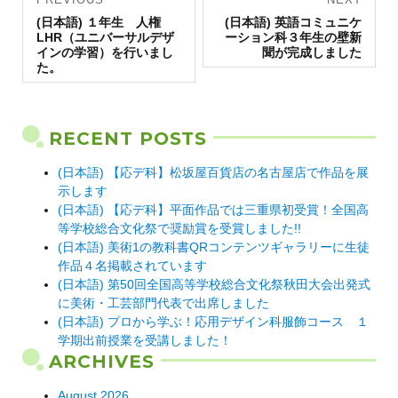
Previous
navigation
Next
(日本語) １年生 人権
(日本語) 英語コミュニケ
post:
post:
LHR（ユニバーサルデザ
ーション科３年生の壁新
インの学習）を行いまし
聞が完成しました
た。
RECENT POSTS
(日本語) 【応デ科】松坂屋百貨店の名古屋店で作品を展
示します
(日本語) 【応デ科】平面作品では三重県初受賞！全国高
等学校総合文化祭で奨励賞を受賞しました!!
(日本語) 美術1の教科書QRコンテンツギャラリーに生徒
作品４名掲載されています
(日本語) 第50回全国高等学校総合文化祭秋田大会出発式
に美術・工芸部門代表で出席しました
(日本語) プロから学ぶ！応用デザイン科服飾コース １
学期出前授業を受講しました！
ARCHIVES
August 2026