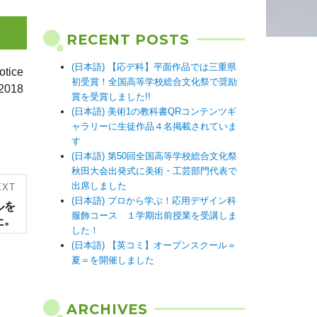
RECENT POSTS
(日本語) 【応デ科】平面作品では三重県
ice
初受賞！全国高等学校総合文化祭で奨励
2018
賞を受賞しました!!
(日本語) 美術1の教科書QRコンテンツギ
ャラリーに生徒作品４名掲載されていま
す
(日本語) 第50回全国高等学校総合文化祭
秋田大会出発式に美術・工芸部門代表で
出席しました
EXT
(日本語) プロから学ぶ！応用デザイン科
ルを
服飾コース １学期出前授業を受講しま
た。
した！
(日本語) 【英コミ】オープンスクール＝
夏＝を開催しました
ARCHIVES