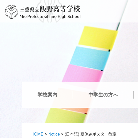
Skip
飯野高等学校
三重県立
to
Mie Prefectural Iino High School
content
学校案内
中学生の方へ
HOME
>
Notice
>
(日本語) 夏休みポスター教室