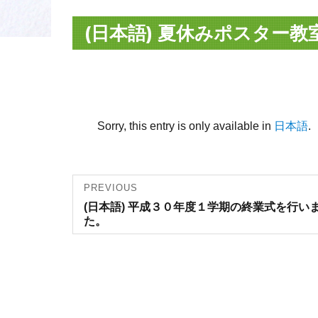
(日本語) 夏休みポスター教
Sorry, this entry is only available in
日本語
.
Post
PREVIOUS
Previous
(日本語) 平成３０年度１学期の終業式を行い
navigation
post:
た。