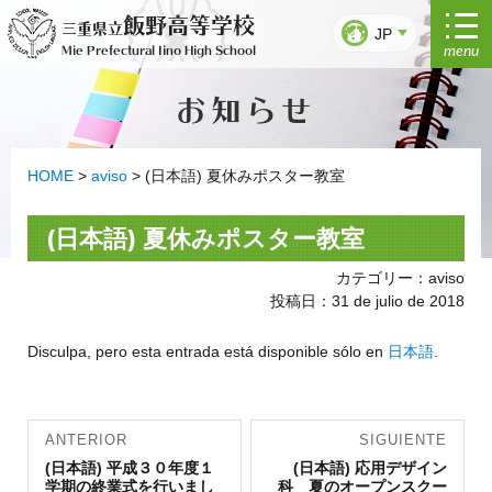
Ir
飯野高等学校
三重県立
al
JP
menu
Mie Prefectural Iino High School
contenido
お知らせ
HOME
>
aviso
>
(日本語) 夏休みポスター教室
(日本語) 夏休みポスター教室
カテゴリー：aviso
投稿日：31 de julio de 2018
Disculpa, pero esta entrada está disponible sólo en
日本語
.
Navegación
ANTERIOR
SIGUIENTE
Entrada
de
Entrada
(日本語) 平成３０年度１
(日本語) 応用デザイン
anterior:
siguiente:
学期の終業式を行いまし
科 夏のオープンスクー