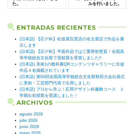
entradas
た。
ルを行いました。
ENTRADAS RECIENTES
(日本語) 【応デ科】松坂屋百貨店の名古屋店で作品を展
示します
(日本語) 【応デ科】平面作品では三重県初受賞！全国高
等学校総合文化祭で奨励賞を受賞しました!!
(日本語) 美術1の教科書QRコンテンツギャラリーに生徒
作品４名掲載されています
(日本語) 第50回全国高等学校総合文化祭秋田大会出発式
に美術・工芸部門代表で出席しました
(日本語) プロから学ぶ！応用デザイン科服飾コース １
学期出前授業を受講しました！
ARCHIVOS
agosto 2026
julio 2026
junio 2026
mayo 2026