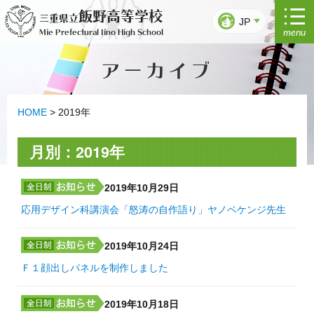
コ
飯野高等学校
三重県立
ン
JP
menu
Mie Prefectural Iino High School
テ
ン
アーカイブ
ツ
へ
ス
キ
HOME
>
2019年
ッ
プ
月別：2019年
2019年10月29日
応用デザイン科講演会「怒涛の自作語り」ヤノベケンジ先生
2019年10月24日
Ｆ１顔出しパネルを制作しました
2019年10月18日