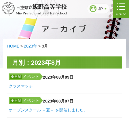
コ
飯野高等学校
三重県立
ン
JP
menu
Mie Prefectural Iino High School
テ
ン
アーカイブ
ツ
へ
ス
キ
HOME
>
2023年
>
8月
ッ
プ
月別：2023年8月
2023年08月09日
クラスマッチ
2023年08月07日
オープンスクール ＝夏＝ を開催しました。