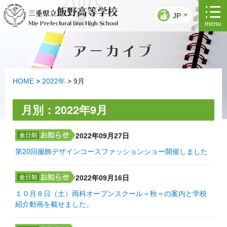
コ
飯野高等学校
三重県立
ン
JP
menu
Mie Prefectural Iino High School
テ
ン
アーカイブ
ツ
へ
ス
キ
HOME
>
2022年
>
9月
ッ
プ
月別：2022年9月
2022年09月27日
第20回服飾デザインコースファッションショー開催しました
2022年09月16日
１０月８日（土）両科オープンスクール＝秋＝の案内と学校
紹介動画を載せました。