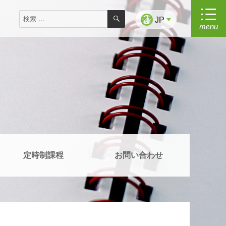
検
検
索
JP
menu
索
対
象:
定時制課程
お問い合わせ