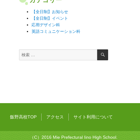
【全日制】お知らせ
【全日制】イベント
応用デザイン科
英語コミュニケーション科
検
検
索
索
対
象:
飯野高校TOP
アクセス
サイト利用について
（C）2016 Mie Prefectural Iino High School.