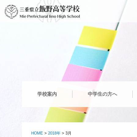
コ
飯野高等学校
三重県立
ン
Mie Prefectural Iino High School
テ
ン
ツ
へ
ス
キ
ッ
プ
学校案内
中学生の方へ
HOME
>
2018年
>
3月