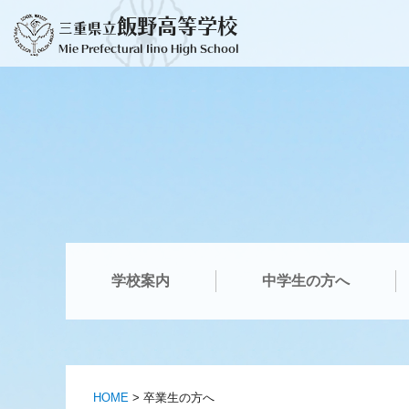
コ
飯野高等学校
三重県立
ン
Mie Prefectural Iino High School
テ
ン
ツ
へ
ス
キ
ッ
プ
学校案内
中学生の方へ
HOME
>
卒業生の方へ