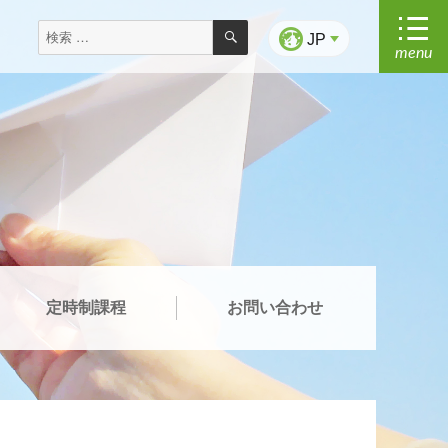
検
検
索
JP
menu
索
対
象:
定時制課程
お問い合わせ