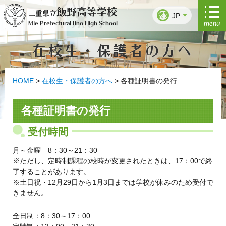
コ
飯野高等学校
三重県立
ン
JP
menu
Mie Prefectural Iino High School
テ
ン
在校生・保護者の方へ
ツ
へ
ス
キ
HOME
>
在校生・保護者の方へ
>
各種証明書の発行
ッ
プ
各種証明書の発行
受付時間
月～金曜 8：30～21：30
※ただし、定時制課程の校時が変更されたときは、17：00で終
了することがあります。
※土日祝・12月29日から1月3日までは学校が休みのため受付で
きません。
全日制：8：30～17：00