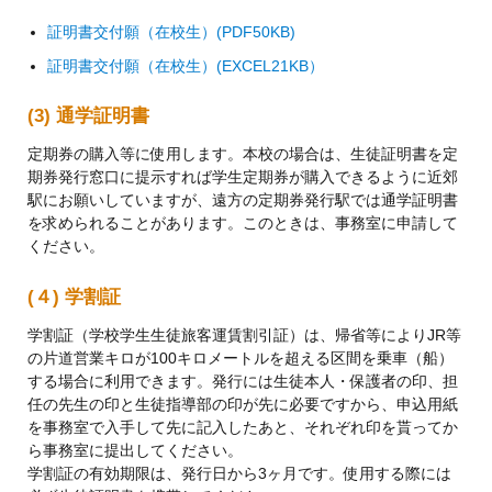
証明書交付願（在校生）(PDF50KB)
証明書交付願（在校生）(EXCEL21KB）
(3) 通学証明書
定期券の購入等に使用します。本校の場合は、生徒証明書を定
期券発行窓口に提示すれば学生定期券が購入できるように近郊
駅にお願いしていますが、遠方の定期券発行駅では通学証明書
を求められることがあります。このときは、事務室に申請して
ください。
(４) 学割証
学割証（学校学生生徒旅客運賃割引証）は、帰省等によりJR等
の片道営業キロが100キロメートルを超える区間を乗車（船）
する場合に利用できます。発行には生徒本人・保護者の印、担
任の先生の印と生徒指導部の印が先に必要ですから、申込用紙
を事務室で入手して先に記入したあと、それぞれ印を貰ってか
ら事務室に提出してください。
学割証の有効期限は、発行日から3ヶ月です。使用する際には