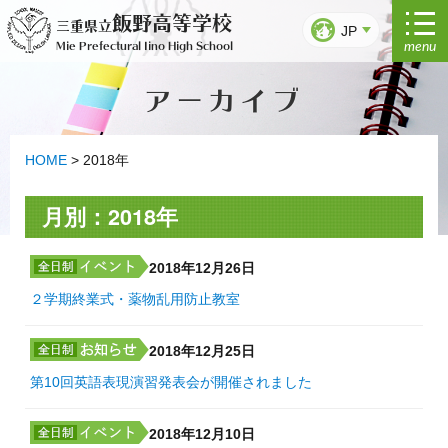
コ
飯野高等学校
三重県立
ン
JP
menu
Mie Prefectural Iino High School
テ
ン
アーカイブ
ツ
へ
ス
キ
HOME
>
2018年
ッ
プ
月別：2018年
2018年12月26日
２学期終業式・薬物乱用防止教室
2018年12月25日
第10回英語表現演習発表会が開催されました
2018年12月10日