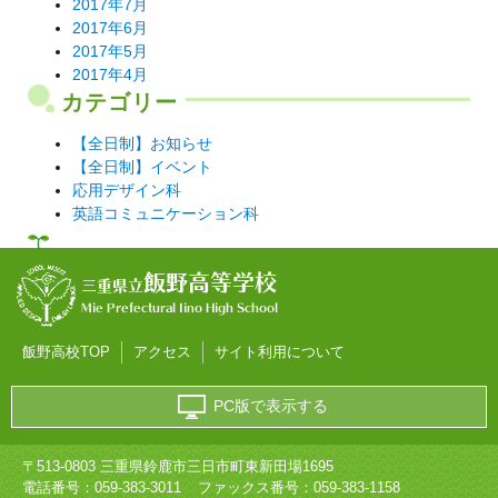
2017年7月
2017年6月
2017年5月
2017年4月
カテゴリー
【全日制】お知らせ
【全日制】イベント
応用デザイン科
英語コミュニケーション科
飯野高等学校
三重県立
Mie Prefectural Iino High School
飯野高校TOP
アクセス
サイト利用について
PC版で表示する
〒513-0803 三重県鈴鹿市三日市町東新田場1695
電話番号：
059-383-3011
ファックス番号：059-383-1158