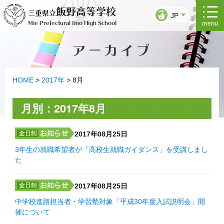
コ
飯野高等学校
三重県立
ン
JP
menu
Mie Prefectural Iino High School
テ
ン
アーカイブ
ツ
へ
ス
キ
HOME
>
2017年
>
8月
ッ
プ
月別：2017年8月
2017年08月25日
3年生の就職希望者が「高校生就職ガイダンス」を受講しまし
た
2017年08月25日
中学校進路担当者・学習塾対象「平成30年度入試説明会」開
催について