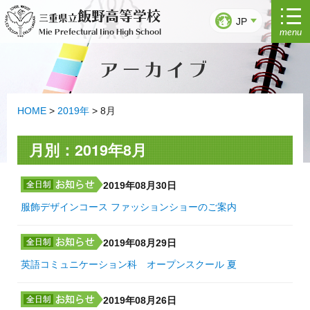
コ
飯野高等学校
三重県立
ン
JP
menu
Mie Prefectural Iino High School
テ
ン
アーカイブ
ツ
へ
ス
キ
HOME
>
2019年
>
8月
ッ
プ
月別：2019年8月
2019年08月30日
服飾デザインコース ファッションショーのご案内
2019年08月29日
英語コミュニケーション科 オープンスクール 夏
2019年08月26日